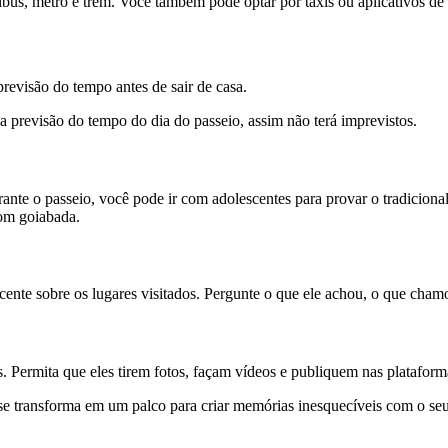
us, metrô e trem. Você também pode optar por táxis ou aplicativos de 
previsão do tempo antes de sair de casa.
 previsão do tempo do dia do passeio, assim não terá imprevistos.
ante o passeio, você pode ir com adolescentes para provar o tradicional 
com goiabada.
te sobre os lugares visitados. Pergunte o que ele achou, o que chamou
 Permita que eles tirem fotos, façam vídeos e publiquem nas plataformas
 se transforma em um palco para criar memórias inesquecíveis com o seu