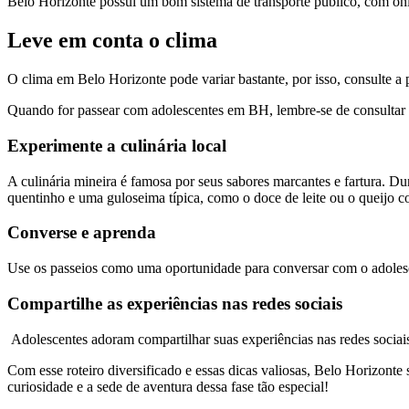
Belo Horizonte possui um bom sistema de transporte público, com ônib
Leve em conta o clima
O clima em Belo Horizonte pode variar bastante, por isso, consulte a 
Quando for passear com adolescentes em BH, lembre-se de consultar a
Experimente a culinária local
A culinária mineira é famosa por seus sabores marcantes e fartura. Dur
quentinho e uma guloseima típica, como o doce de leite ou o queijo 
Converse e aprenda
Use os passeios como uma oportunidade para conversar com o adolescen
Compartilhe as experiências nas redes sociais
Adolescentes adoram compartilhar suas experiências nas redes sociais.
Com esse roteiro diversificado e essas dicas valiosas, Belo Horizonte
curiosidade e a sede de aventura dessa fase tão especial!