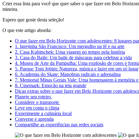
Criei essa lista para você que quer saber o que fazer em Belo Horizon
mineira.
Espero que goste desta seleção!
O que este artigo aborda:
O que fazer em Belo Horizonte com adolescentes: 8 lugares para 
1. Igrejinha São Francisco: Um mergulho na fé e na arte
2. Casa Kubitschek: Uma viagem no tempo pela história
3. Casa do Baile: Um baile de máscaras para celebrar a vida
4. Museu de Arte da Pampulha: Uma explosão de cores e form
5. Parque Tom Jobim: Natureza, música e lazer em um só lugar
6. Academia do Skate: Manobras radicais e adrenalina
7. Memorial Minas Gerais Vale: Uma homenagem à memória e 
8. Cinemark: Emoção na tela grande
Dicas extras sobre o que fazer em Belo Horizonte com adolesce
Planeje seu roteiro
Considere o transporte
Leve em conta o clima
Experimente a culinária local
Converse e aprenda
Compartilhe as experiências nas redes sociais